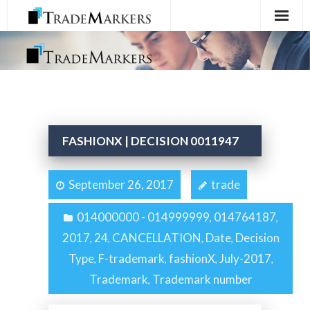
Home
Registration
Services
FASHIONX | DECISION 0011947
About Us
September 26, 2017
trade
Contact Us
014000000 - 014999999
014764187
,
,
2017
24
CANCELLATION
Date
Decision
,
,
,
,
Type
F-trademark
fashionX
July-2017
,
,
,
,
Trademark
Trademark number
,