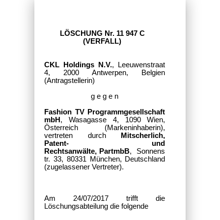
LÖSCHUNG Nr. 11 947 C
(VERFALL)
CKL Holdings N.V.
, Leeuwenstraat
4, 2000 Antwerpen, Belgien
(Antragstellerin)
g e g e n
Fashion TV Programmgesellschaft
mbH
,
Wasagasse 4, 1090 Wien,
Österreich (Markeninhaberin),
vertreten durch
Mitscherlich,
Patent- und
Rechtsanwälte,
PartmbB
,
Sonnens
tr. 33, 80331 München, Deutschland
(zugelassener Vertreter).
Am 24/07/2017 trifft die
Löschungsabteilung die folgende