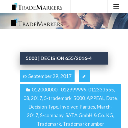
Home
Registration
Services
5000 | DECISION 655/2016-4
About Us
September 29, 2017
Contact Us
012000000 - 012999999
012333555
,
,
08
2017
5-trademark
5000
APPEAL
Date
,
,
,
,
,
,
Decision Type
Involved Parties
March-
,
,
2017
S-company
SATA GmbH & Co. KG
,
,
,
Trademark
Trademark number
,