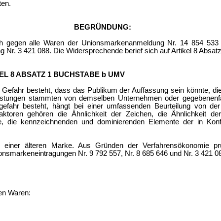
ten.
BEGRÜNDUNG:
h gegen alle Waren der Unionsmarkenanmeldung Nr. 14 854 533 e
 Nr. 3 421 088. Die Widersprechende berief sich auf Artikel 8 Absa
L 8 ABSATZ 1 BUCHSTABE b UMV
e Gefahr besteht, dass das Publikum der Auffassung sein könnte, di
istungen stammten von demselben Unternehmen oder gegebenenfall
efahr besteht, hängt bei einer umfassenden Beurteilung von de
ktoren gehören die Ähnlichkeit der Zeichen, die Ähnlichkeit de
e, die kennzeichnenden und dominierenden Elemente der in Konf
 einer älteren Marke. Aus Gründen der Verfahrensökonomie prü
ionsmarkeneintragungen Nr. 9 792 557, Nr. 8 685 646 und Nr. 3 421 
den Waren: