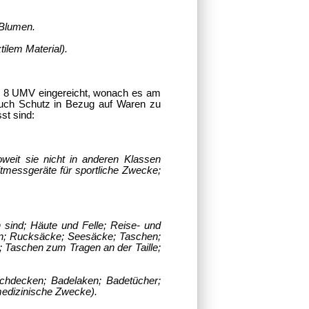
 Blumen.
ilem Material).
tz 8 UMV eingereicht, wonach es am
auch Schutz in Bezug auf Waren zu
st sind:
oweit sie nicht in anderen Klassen
tmessgeräte für sportliche Zwecke;
 sind; Häute und Felle; Reise- und
en; Rucksäcke; Seesäcke; Taschen;
; Taschen zum Tragen an der Taille;
ischdecken; Badelaken; Badetücher;
medizinische Zwecke).