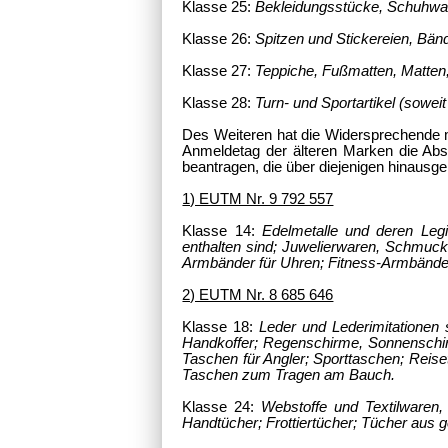
Klasse 25:
Bekleidungsstücke, Schuhwa
Klasse 26:
Spitzen und Stickereien, Bä
Klasse 27:
Teppiche, Fußmatten, Matten
Klasse 28:
Turn- und Sportartikel (sowe
Des Weiteren hat die Widersprechende 
Anmeldetag der älteren Marken die Abs
beantragen, die über diejenigen hinausge
1) EUTM Nr. 9 792 557
Klasse 14:
Edelmetalle und deren Legi
enthalten sind; Juwelierwaren, Schmuck
Armbänder für Uhren; Fitness-Armbände
2) EUTM Nr. 8 685 646
Klasse 18:
Leder und Lederimitationen 
Handkoffer; Regenschirme, Sonnenschir
Taschen für Angler; Sporttaschen; Reise
Taschen zum Tragen am Bauch.
Klasse 24:
Webstoffe und Textilwaren,
Handtücher; Frottiertücher; Tücher aus