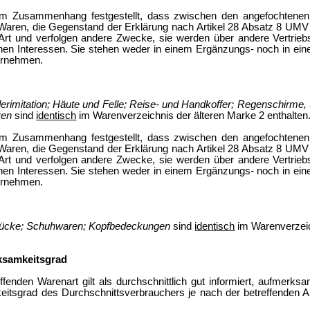
iesem Zusammenhang festgestellt, dass zwischen den angefochten
r Waren, die Gegenstand der Erklärung nach Artikel 28 Absatz 8 UMV
 Art und verfolgen andere Zwecke, sie werden über andere Vertrieb
en Interessen. Sie stehen weder in einem Ergänzungs- noch in eine
ernehmen.
erimitation; Häute und Felle; Reise- und Handkoffer; Regenschirme
aren
sind
identisch
im Warenverzeichnis der älteren Marke
2
enthalten
iesem Zusammenhang festgestellt, dass zwischen den angefochten
r Waren, die Gegenstand der Erklärung nach Artikel 28 Absatz 8 UMV
 Art und verfolgen andere Zwecke, sie werden über andere Vertrieb
en Interessen. Sie stehen weder in einem Ergänzungs- noch in eine
ernehmen.
tücke; Schuhwaren; Kopfbedeckungen
sind
identisch
im Warenverzeic
ksamkeitsgrad
fenden Warenart gilt als durchschnittlich gut informiert, aufmerk
itsgrad des Durchschnittsverbrauchers je nach der betreffenden A