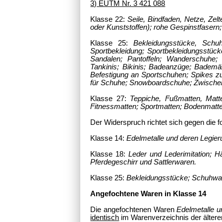
3) EUTM Nr. 3 421 088
Klasse 22:
Seile, Bindfaden, Netze, Zelt
oder Kunststoffen); rohe Gespinstfasern
Klasse 25:
Bekleidungsstücke, Schu
Sportbekleidung; Sportbekleidungsstück
Sandalen; Pantoffeln; Wanderschuhe; 
Tankinis; Bikinis; Badeanzüge; Bademän
Befestigung an Sportschuhen; Spikes z
für Schuhe; Snowboardschuhe; Zwischen
Klasse 27:
Teppiche, Fußmatten, Matt
Fitnessmatten; Sportmatten; Bodenmatt
Der Widerspruch richtet sich gegen die 
Klasse 14:
Edelmetalle und deren Legie
Klasse 18:
Leder und Lederimitation; 
Pferdegeschirr und Sattlerwaren.
Klasse 25:
Bekleidungsstücke; Schuhwa
Angefochtene Waren in Klasse 14
Die angefochtenen Waren
Edelmetalle 
identisch
im Warenverzeichnis der älter