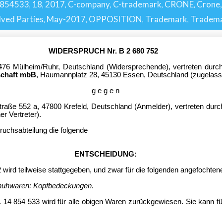
854533
18
2017
C-company
C-trademark
CRONE
Crone,
,
,
,
,
,
,
lved Parties
May-2017
OPPOSITION
Trademark
Tradema
,
,
,
,
WIDERSPRUCH Nr. B 2 680 752
45476 Mülheim/Ruhr, Deutschland (Widersprechende), vertreten dur
schaft mbB
, Haumannplatz 28, 45130 Essen, Deutschland (zugelasse
g e g e n
Straße 552 a, 47800 Krefeld, Deutschland (Anmelder), vertreten dur
r Vertreter).
ruchsabteilung die folgende
ENTSCHEIDUNG:
d teilweise stattgegeben, und zwar für die folgenden angefochten
chuhwaren; Kopfbedeckungen
.
854 533 wird für alle obigen Waren
zurückgewiesen. Sie kann fü