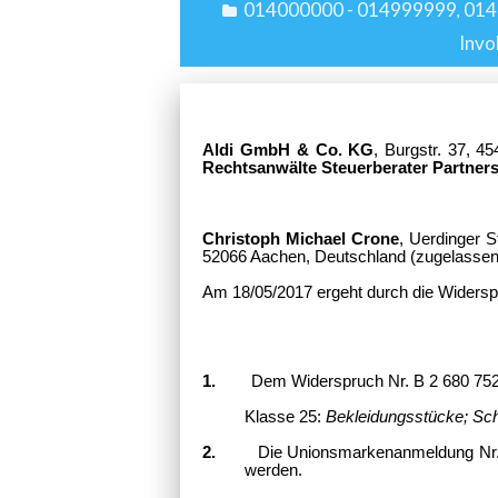
014000000 - 014999999
014
,
Invo
Aldi GmbH & Co. KG
, Burgstr. 37, 
Rechtsanwälte Steuerberater Partner
Christoph Michael Crone
, Uerdinger 
52066 Aachen, Deutschland (zugelassene
Am 18/05/2017 ergeht durch die Widersp
1.
Dem Widerspruch Nr. B 2 680 752 wir
Klasse 25:
Bekleidungsstücke; S
2.
Die Unionsmarkenanmeldung Nr. 14 
werden.