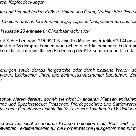
ren, Kopfbedeckungen.
nder und Schnürbänder; Knöpfe, Haken und Ösen, Nadeln; künstliche
, Linoleum und andere Bodenbeläge; Tapeten (ausgenommen aus text
it in Klasse 28 enthalten); Christbaumschmuck.
mit Schreiben vom 21/09/2016 eine Erklärung nach Artikel 28 Absa
icht der Widersprechenden war, neben den Klassenüberschriften 
hen, die von der wörtlichen Bedeutung der Klassenüberschriften erfas
erungen sowie daraus hergestellte oder damit plattierte Waren, s
waren, Edelsteine; Uhren und Zeitmessinstrumente; Sportuhren; Zei
r.
sowie Waren daraus, soweit sie nicht in anderen Klassen enthalten
me und Spazierstöcke; Peitschen, Pferdegeschirre und Sattlerwar
taschen; Gehstöcke; Leichtathletik-Taschen; Taschen für Bekleidung
 soweit sie nicht in anderen Klassen enthalten sind; Bett- und T
 gewebten Textilmaterialien für die Körperwäsche (ausgenommen für 