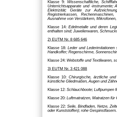
Klasse 9:
Wissenschaftliche, Schifffa
Unterrichtsapparate und -instrumente;
Elektrizität; Geräte zur Aufzeichnu
Registrierkassen, Rechenmaschinen,
Ausnahme von Verstärkern, Mikrofonen,
Klasse 14:
Edelmetalle und deren Legi
enthalten sind; Juwelierwaren, Schmuck
2) EUTM Nr. 8 685 646
Klasse 18:
Leder und Lederimitationen 
Handkoffer; Regenschirme, Sonnenschirm
Klasse 24:
Webstoffe und Textilwaren, so
3) EUTM Nr. 3 421 088
Klasse 10:
Chirurgische, ärztliche un
künstliche Gliedmaßen, Augen und Zähne;
Klasse 12:
Schlauchboote; Luftpumpen fü
Klasse 20:
Luftmatratzen, Matratzen fü
Klasse 22:
Seile, Bindfaden, Netze, Zelt
oder Kunststoffen); rohe Gespinstfasern.