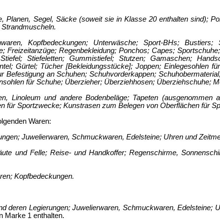
e, Planen, Segel, Säcke (soweit sie in Klasse 20 enthalten sind); Po
; Strandmuscheln.
hwaren, Kopfbedeckungen; Unterwäsche; Sport-BHs; Bustiers; 
e; Freizeitanzüge; Regenbekleidung; Ponchos; Capes; Sportschuhe;
Stiefel; Stiefeletten; Gummistiefel; Stutzen; Gamaschen; Hands
tel; Gürtel; Tücher [Bekleidungsstücke]; Joppen; Einlegesohlen fü
ur Befestigung an Schuhen; Schuhvorderkappen; Schuhobermaterial;
sohlen für Schuhe; Überzieher; Überziehhosen; Überziehschuhe; M
en, Linoleum und andere Bodenbeläge; Tapeten (ausgenommen aus
en für Sportzwecke; Kunstrasen zum Belegen von Oberflächen für S
folgenden Waren:
rungen; Juwelierwaren, Schmuckwaren, Edelsteine; Uhren und Zeitm
Häute und Felle; Reise- und Handkoffer; Regenschirme, Sonnenschi
ren; Kopfbedeckungen.
und deren Legierungen; Juwelierwaren, Schmuckwaren, Edelsteine; 
en Marke
1
enthalten.