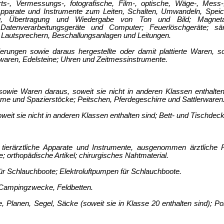
hrts-, Vermessungs-, fotografische, Film-, optische, Wäge-, Mess-,
 Apparate und Instrumente zum Leiten, Schalten, Umwandeln, Speic
ng, Übertragung und Wiedergabe von Ton und Bild; Magnetaufz
 Datenverarbeitungsgeräte und Computer; Feuerlöschgeräte; s
 Lautsprechern, Beschallungsanlagen und Leitungen.
erungen sowie daraus hergestellte oder damit plattierte Waren, s
waren, Edelsteine; Uhren und Zeitmessinstrumente.
sowie Waren daraus, soweit sie nicht in anderen Klassen enthalten
e und Spazierstöcke; Peitschen, Pferdegeschirre und Sattlerwaren
weit sie nicht in anderen Klassen enthalten sind; Bett- und Tischdec
d tierärztliche Apparate und Instrumente, ausgenommen ärztliche
 orthopädische Artikel; chirurgisches Nahtmaterial.
r Schlauchboote; Elektroluftpumpen für Schlauchboote.
r Campingzwecke, Feldbetten.
e, Planen, Segel, Säcke (soweit sie in Klasse 20 enthalten sind); Po