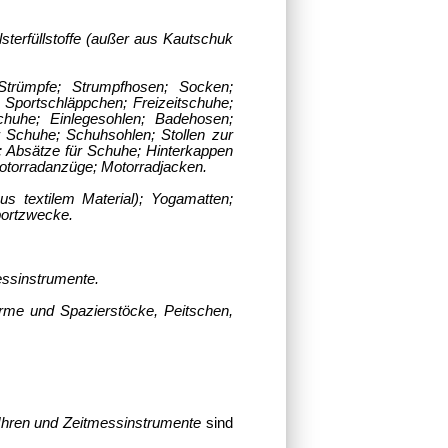
lsterfüllstoffe (außer aus Kautschuk
Strümpfe; Strumpfhosen; Socken;
 Sportschläppchen; Freizeitschuhe;
chuhe; Einlegesohlen; Badehosen;
r Schuhe; Schuhsohlen; Stollen zur
 Absätze für Schuhe; Hinterkappen
otorradanzüge; Motorradjacken.
 textilem Material); Yogamatten;
portzwecke.
essinstrumente.
rme und Spazierstöcke, Peitschen,
Uhren und Zeitmessinstrumente
sind