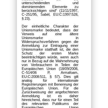
unterscheidenden und
dominierenden Elemente zu
berücksichtigen sind“ (11/11/1997,
C
251/95, Sabèl, EU:C:1997:528,
–
§ 23).
Der einheitliche Charakter der
Unionsmarke bedeutet, dass der
Verweis auf eine ältere
Unionsmarke in
Widerspruchsverfahren gegen die
Anmeldung zur Eintragung einer
Unionsmarke statthaft ist, die den
Schutz der ersten Marke
beeinträchtigen würde, wenn auch
nur in Bezug auf die Wahrnehmung
von Verbrauchern in Teilen der
Europäischen Union (18/09/2008,
C
514/06 P, Armafoam,
–
EU:C:2008:511, § 57). Dies gilt
analog für internationale
Registrierungen mit Benennung der
Europäischen Union. Für die
Zurückweisung der angefochtenen
Anmeldung ist es daher
hinreichend, dass nur für einen Teil
des relevanten Publikums der
Europäischen Union