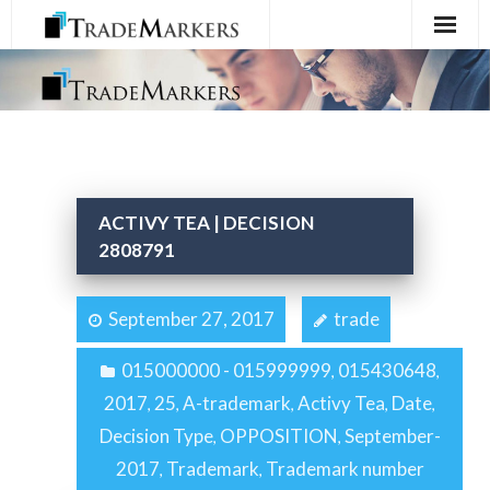
Home
Registration
Services
ACTIVY TEA | DECISION
About Us
2808791
Contact Us
September 27, 2017
trade
015000000 - 015999999
015430648
,
,
2017
25
A-trademark
Activy Tea
Date
,
,
,
,
,
Decision Type
OPPOSITION
September-
,
,
2017
Trademark
Trademark number
,
,