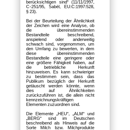
berücksichtigen sind“ (11/11/1997,
C
251/95, Sabèl, EU:C:1997:528,
–
§ 23).
Bei der Beurteilung der Ähnlichkeit
der Zeichen wird eine Analyse, ob
die übereinstimmenden
Bestandteile beschreibend,
anspielend oder anderweitig
schwach sind, vorgenommen, um
den Umfang zu bewerten, in dem
diese übereinstimmenden
Bestandteile eine geringere oder
eine größere Fähigkeit haben, auf
die betriebliche Herkunft
hinzuweisen. Es kann schwieriger
zu bestimmen sein, dass das
Publikum bezüglich der Herkunft
getäuscht werden könnte, wenn
dies auf Ähnlichkeiten
zurückzuführen ist, die allein nicht
kennzeichnungskräftigen
Elementen zuzuordnen sind.
Die Elemente „HEU“, „ALM“ und
„BERG“ sind im Deutschen
beschreibend als Hinweis auf die
Sorte Milch bzw. Milchprodukte