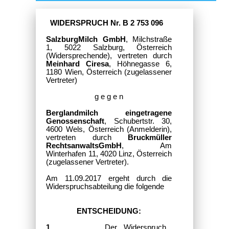
WIDERSPRUCH Nr. B 2 753 096
SalzburgMilch GmbH
, Milchstraße
1, 5022 Salzburg, Österreich
(Widersprechende), vertreten durch
Meinhard Ciresa
, Höhnegasse 6,
1180 Wien, Österreich (zugelassener
Vertreter)
g e g e n
Berglandmilch eingetragene
Genossenschaft
, Schubertstr. 30,
4600 Wels, Österreich (Anmelderin),
vertreten durch
Bruckmüller
RechtsanwaltsGmbH
, Am
Winterhafen 11, 4020 Linz, Österreich
(zugelassener Vertreter).
Am 11.09.2017 ergeht durch die
Widerspruchsabteilung die folgende
ENTSCHEIDUNG:
1.
Der Widerspruch