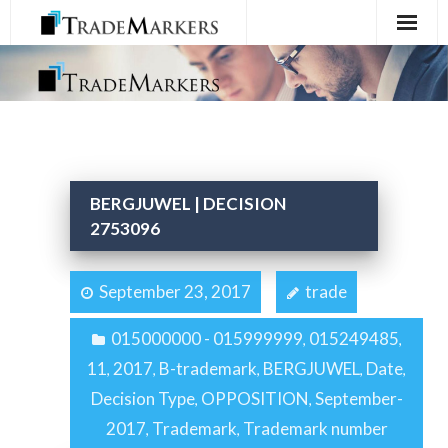
Home
Registration
Services
BERGJUWEL | DECISION
About Us
2753096
Contact Us
September 23, 2017
trade
015000000 - 015999999
015249485
,
,
11
2017
B-trademark
BERGJUWEL
Date
,
,
,
,
,
Decision Type
OPPOSITION
September-
,
,
2017
Trademark
Trademark number
,
,