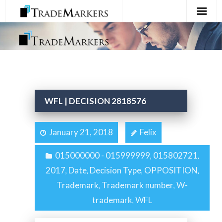
Home
Registration
Services
WFL | DECISION 2818576
About Us
January 21, 2018
Felix
Contact Us
015000000 - 015999999
015802721
,
,
2017
Date
Decision Type
OPPOSITION
,
,
,
,
Trademark
Trademark number
W-
,
,
trademark
WFL
,