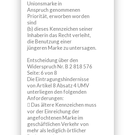
Unionsmarke in
Anspruch genommenen
Priorität, erworben worden
sind
(b) dieses Kennzeichen seiner
Inhaberin das Recht verleiht,
die Benutzung einer
jüngeren Marke zu untersagen.
Entscheidung über den
Widerspruch Nr.
B 2 818 576
Seite: 6 von 8
Die Eintragungshindernisse
von Artikel 8 Absatz 4 UMV
unterliegen den folgenden
Anforderungen:

Das ältere Kennzeichen muss
vor der Einreichung der
angefochtenen Marke im
geschäftlichen Verkehr von
mehr als lediglich örtlicher