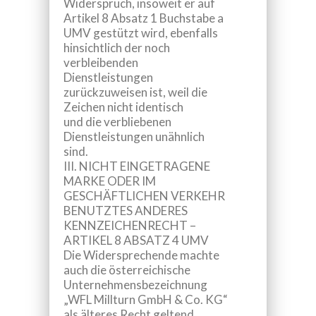
Widerspruch, insoweit er auf
Artikel 8 Absatz 1 Buchstabe a
UMV gestützt wird, ebenfalls
hinsichtlich der noch
verbleibenden
Dienstleistungen
zurückzuweisen ist, weil die
Zeichen nicht identisch
und die verbliebenen
Dienstleistungen unähnlich
sind.
III. NICHT EINGETRAGENE
MARKE ODER IM
GESCHÄFTLICHEN VERKEHR
BENUTZTES ANDERES
KENNZEICHENRECHT –
ARTIKEL 8 ABSATZ 4 UMV
Die Widersprechende machte
auch die österreichische
Unternehmensbezeichnung
„WFL Millturn GmbH & Co. KG“
als älteres Recht geltend.