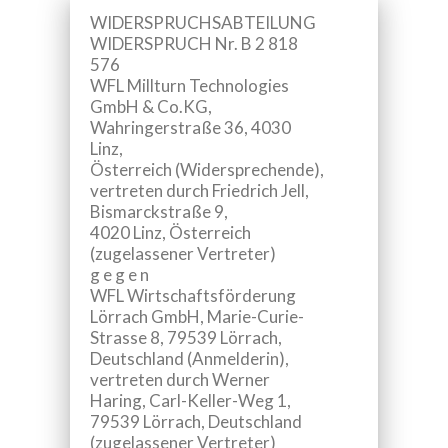
WIDERSPRUCHSABTEILUNG
WIDERSPRUCH Nr. B 2 818
576
WFL Millturn Technologies
GmbH & Co.KG
,
Wahringerstraße 36, 4030
Linz,
Österreich (Widersprechende),
vertreten durch
Friedrich Jell
,
Bismarckstraße 9,
4020 Linz, Österreich
(zugelassener Vertreter)
g e g e n
WFL Wirtschaftsförderung
Lörrach GmbH
, Marie-Curie-
Strasse 8, 79539 Lörrach,
Deutschland (Anmelderin),
vertreten durch
Werner
Haring
, Carl-Keller-Weg 1,
79539 Lörrach, Deutschland
(zugelassener Vertreter)