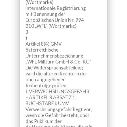
(Wortmarke)
internationale Registrierung
mit Benennung der
Europäischen Union Nr. 994
210 „WFL“ (Wortmarke)
3
)
Artikel 8(4) GMV
österreichische
Unternehmensbezeichnung
„WFL Millturn GmbH & Co. KG“
Die Widerspruchsabteilung
wird die älteren Rechte in der
oben angegebenen
Reihenfolge prüfen.
I. VERWECHSLUNGSGEFAHR
– ARTIKEL 8 ABSATZ 1
BUCHSTABE b UMV
Verwechslungsgefahr liegt vor,
wenn die Gefahr besteht, dass
das Publikum der